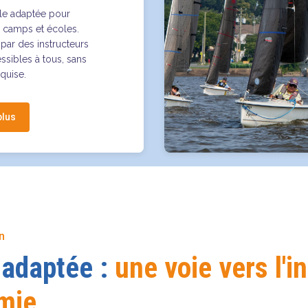
ile adaptée pour
, camps et écoles.
ar des instructeurs
essibles à tous, sans
quise.
plus
n
 adaptée :
une voie vers l'i
omie