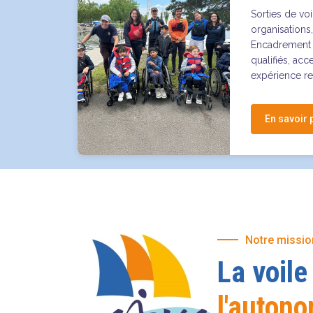
Sorties de vo
organisations
Encadrement p
qualifiés, acc
expérience re
En savoir 
Notre missio
La voile
l'auton