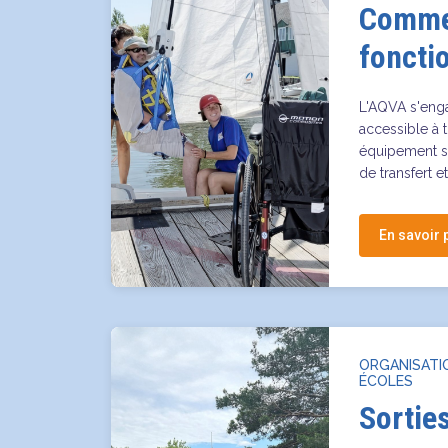
Comme
foncti
L'AQVA s'enga
accessible à 
équipement s
de transfert e
En savoir 
ORGANISATI
ÉCOLES
Sortie